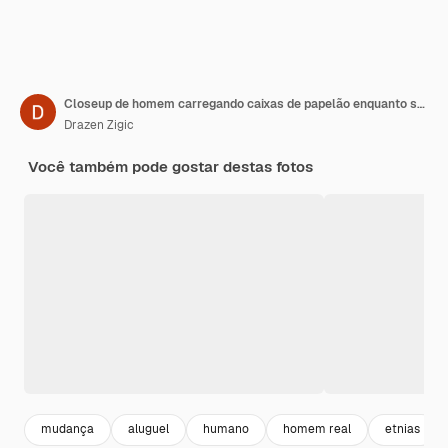
Closeup de homem carregando caixas de papelão enquanto se muda para novo apartamento
Drazen Zigic
Você também pode gostar destas fotos
mudança
aluguel
humano
homem real
etnias