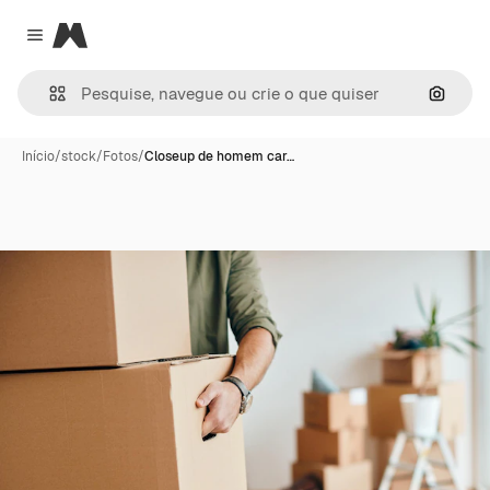
Magnific
Close menu
Pesqui
Início
/
stock
/
Fotos
/
Closeup de homem car…