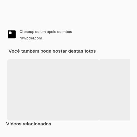
Closeup de um apoio de mãos
rawpixel.com
Você também pode gostar destas fotos
Vídeos relacionados
Premium
Premium
Gerado por IA
Premium
Premium