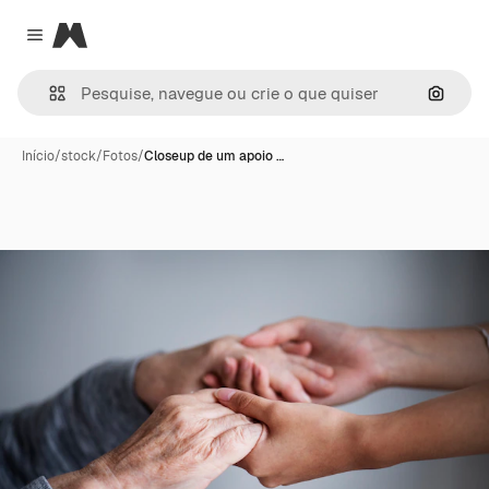
Magnific
Close menu
Pesqui
Início
/
stock
/
Fotos
/
Closeup de um apoio …