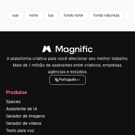
Premium
Premium
Premium
Premium
luar
noite
lua
fundo noite
fundo natureza
mis
A plataforma criativa para você direcionar seu melhor trabalho.
Mais de 1 milhão de assinantes entre criativos, empresas,
agências e estúdios.
Português
Produtos
Spaces
Assistente de IA
Gerador de imagens
Gerador de vídeos
Texto para voz