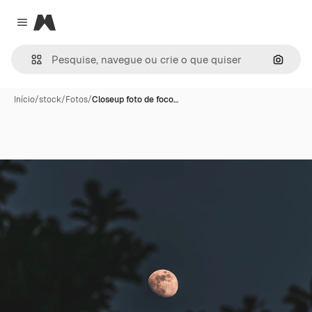
Magnific
Close menu
Pesqui
Início
/
stock
/
Fotos
/
Closeup foto de foco…