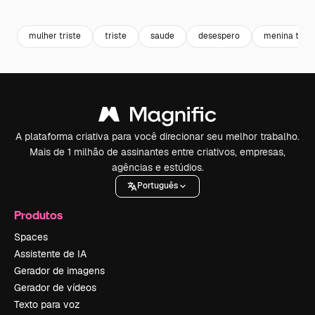
Premium
Premium
Premium
Premium
mulher triste
triste
saude
desespero
menina trist
A plataforma criativa para você direcionar seu melhor trabalho.
Mais de 1 milhão de assinantes entre criativos, empresas,
agências e estúdios.
Português
Produtos
Spaces
Assistente de IA
Gerador de imagens
Gerador de vídeos
Texto para voz