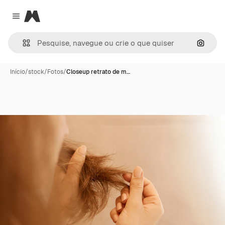
Magnific
Close menu
Pesqui
Início
/
stock
/
Fotos
/
Closeup retrato de m…