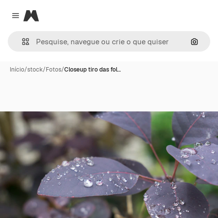
Magnific
Close menu
Pesqui
Início
/
stock
/
Fotos
/
Closeup tiro das fol…