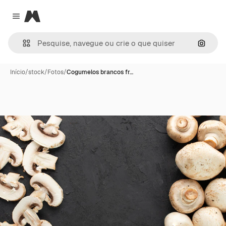
Magnific
Close menu
Pesqui
Início
/
stock
/
Fotos
/
Cogumelos brancos fr…