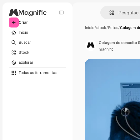
Criar
Início
/
stock
/
Fotos
/
Colagem do
Início
Buscar
Colagem do conceito 
magnific
Stock
Explorar
Todas as ferramentas