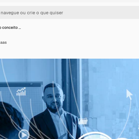
 conceito …
Saas