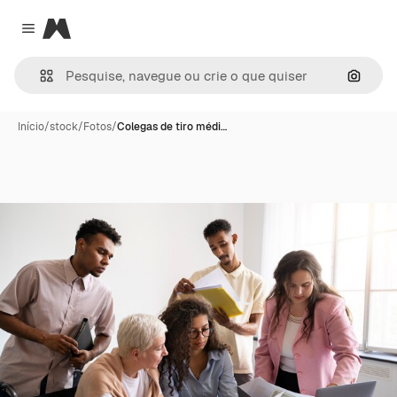
Magnific
Close menu
Pesqui
Início
/
stock
/
Fotos
/
Colegas de tiro médi…