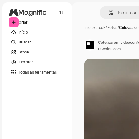
Criar
Início
/
stock
/
Fotos
/
Colegas em
Início
Buscar
Colegas em videoconfe
rawpixel.com
Stock
Explorar
Todas as ferramentas