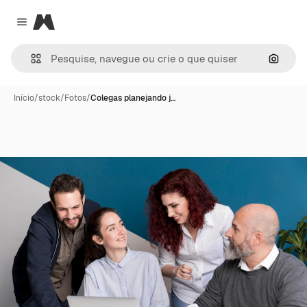
Magnific
Close menu
Pesqui
Início
/
stock
/
Fotos
/
Colegas planejando j…