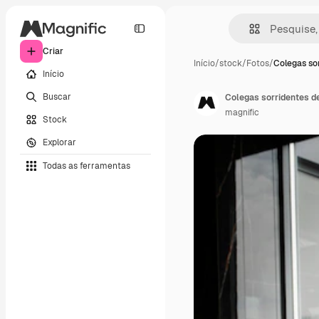
Criar
Início
/
stock
/
Fotos
/
Colegas so
Início
Buscar
Colegas sorridentes d
magnific
Stock
Explorar
Todas as ferramentas