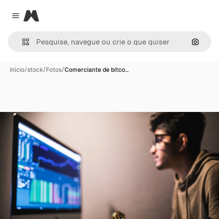
Magnific
Close menu
Pesqui
Início
/
stock
/
Fotos
/
Comerciante de bitco…