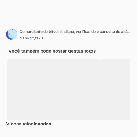
Comerciante de bitcoin indiano, verificando o conceito de análise de dados de negociação de ações, trabalhando no escritório com gráfico financeiro em monitores de computador
diana.grytsku
Você também pode gostar destas fotos
Vídeos relacionados
Premium
Premium
Gerado por IA