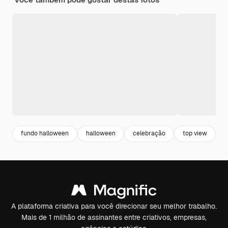
fundo halloween
halloween
celebração
top view
f
A plataforma criativa para você direcionar seu melhor trabalho.
Mais de 1 milhão de assinantes entre criativos, empresas,