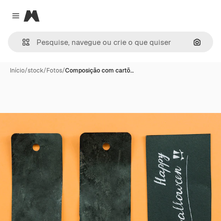
Magnific
Close menu
Pesqui
Início
/
stock
/
Fotos
/
Composição com cartõ…