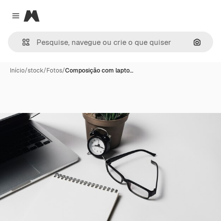
Magnific
Close menu
Pesqui
Início
/
stock
/
Fotos
/
Composição com lapto…