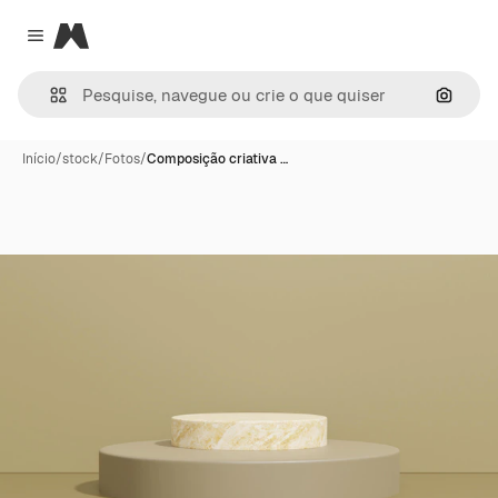
Magnific
Close menu
Pesqui
Início
/
stock
/
Fotos
/
Composição criativa …