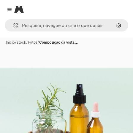
Magnific
Close menu
Pesqui
Início
/
stock
/
Fotos
/
Composição da vista …