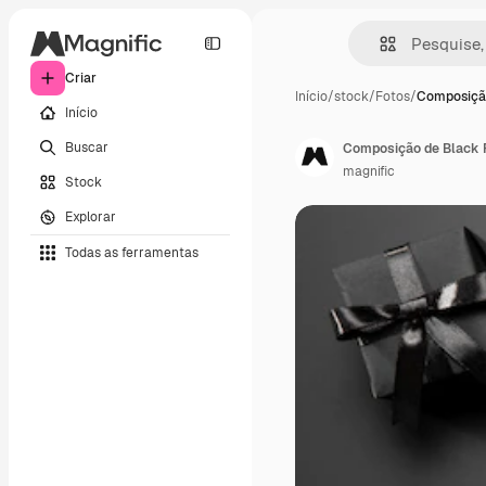
Criar
Início
/
stock
/
Fotos
/
Composição
Início
Buscar
Composição de Black 
magnific
Stock
Explorar
Todas as ferramentas