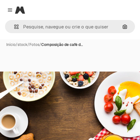
Magnific
Close menu
Pesqui
Início
/
stock
/
Fotos
/
Composição de café d…