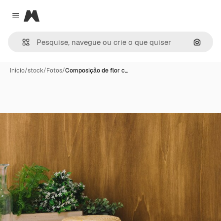
Magnific
Close menu
Pesqui
Início
/
stock
/
Fotos
/
Composição de flor c…