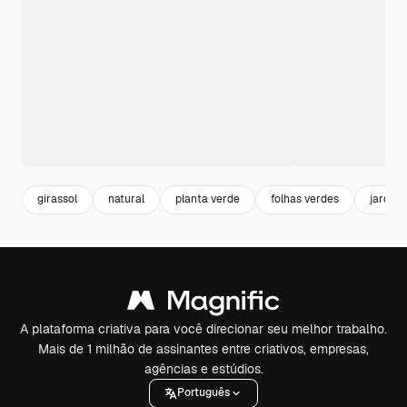
girassol
natural
planta verde
folhas verdes
jardin
A plataforma criativa para você direcionar seu melhor trabalho.
Mais de 1 milhão de assinantes entre criativos, empresas,
agências e estúdios.
Português