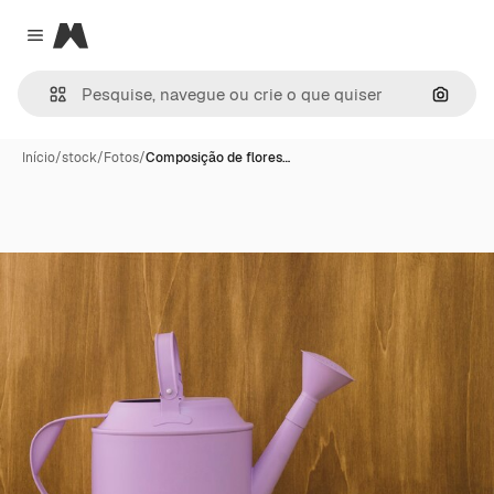
Magnific
Close menu
Pesqui
Início
/
stock
/
Fotos
/
Composição de flores…