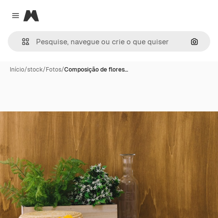
Magnific
Close menu
Pesqui
Início
/
stock
/
Fotos
/
Composição de flores…