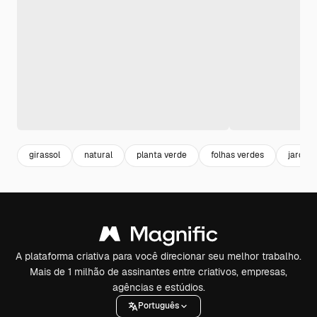
girassol
natural
planta verde
folhas verdes
jardin
A plataforma criativa para você direcionar seu melhor trabalho.
Mais de 1 milhão de assinantes entre criativos, empresas,
agências e estúdios.
Português