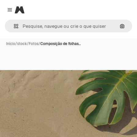
Magnific
Close menu
Pesqui
Início
/
stock
/
Fotos
/
Composição de folhas…