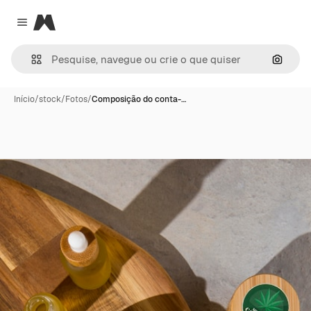
Magnific
Close menu
Pesqui
Início
/
stock
/
Fotos
/
Composição do conta-…