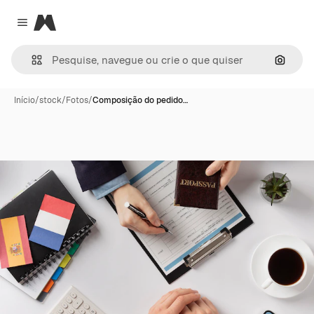
Magnific
Close menu
Pesqui
Início
/
stock
/
Fotos
/
Composição do pedido…