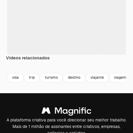
Vídeos relacionados
Premium
Premium
Premium
Premium
visa
trip
turismo
destino
viajante
viagem
A plataforma criativa para você direcionar seu melhor trabalho.
Mais de 1 milhão de assinantes entre criativos, empresas,
agências e estúdios.