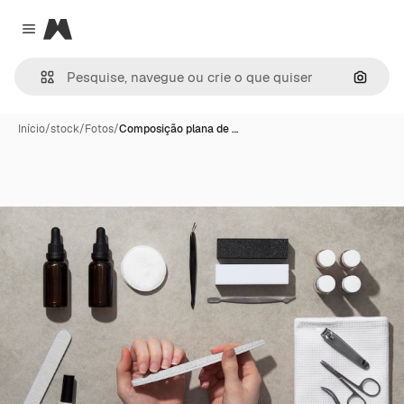
Magnific
Close menu
Pesqui
Início
/
stock
/
Fotos
/
Composição plana de …