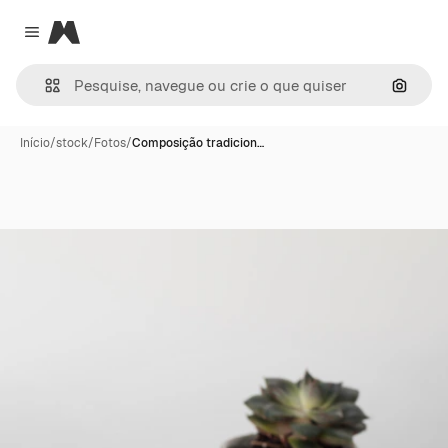
Magnific
Close menu
Pesqui
Início
/
stock
/
Fotos
/
Composição tradicion…