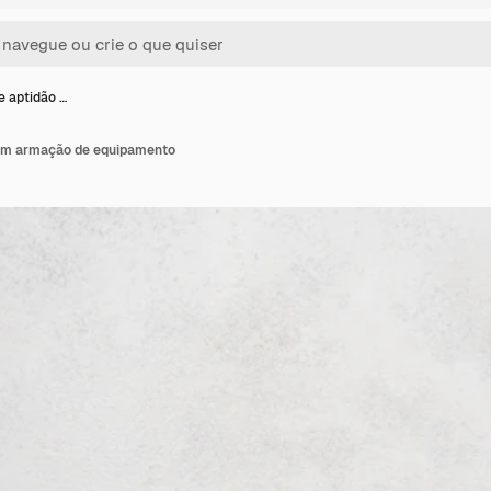
e aptidão …
com armação de equipamento