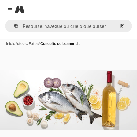
Magnific
Close menu
Pesqui
Início
/
stock
/
Fotos
/
Conceito de banner d…