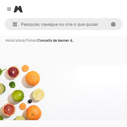
Magnific
Close menu
Pesqui
Início
/
stock
/
Fotos
/
Conceito de banner d…