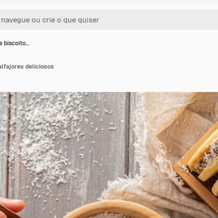
e biscoito…
alfajores deliciosos