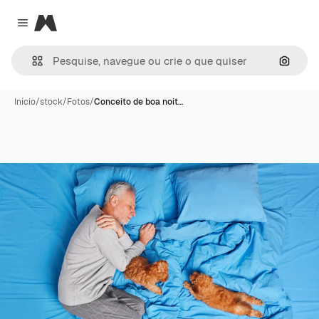
Magnific
Close menu
Pesqui
Início
/
stock
/
Fotos
/
Conceito de boa noit…