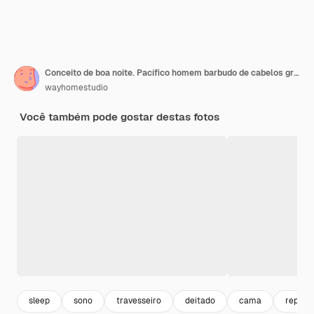
Conceito de boa noite. Pacífico homem barbudo de cabelos grisalhos que dorme com dois cachorrinhos na cama relaxa depois de um árduo dia de trabalho curtindo ambiente doméstico usa pijama confortável e meias tem bons sonhos
wayhomestudio
Você também pode gostar destas fotos
sleep
sono
travesseiro
deitado
cama
repous