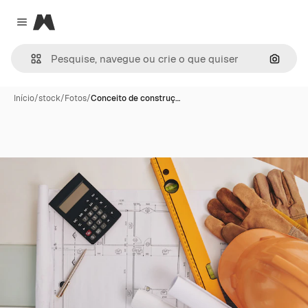
Magnific
Close menu
Pesqui
Início
/
stock
/
Fotos
/
Conceito de construç…