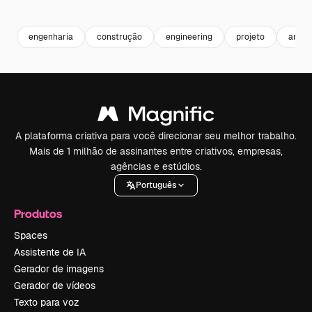
Premium
Premium
Premium
Premium
engenharia
construção
engineering
projeto
arqui
A plataforma criativa para você direcionar seu melhor trabalho.
Mais de 1 milhão de assinantes entre criativos, empresas,
agências e estúdios.
Português
Produtos
Spaces
Assistente de IA
Gerador de imagens
Gerador de vídeos
Texto para voz