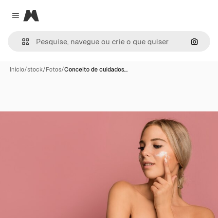
Magnific
Close menu
Pesqui
Início
/
stock
/
Fotos
/
Conceito de cuidados…