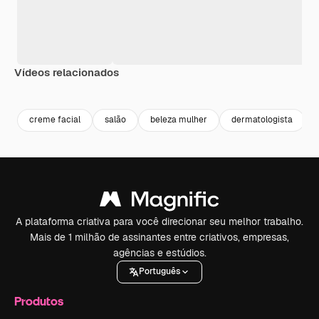
Vídeos relacionados
Premium
Premium
Gerado por IA
Premium
Premium
Gerado por 
creme facial
salão
beleza mulher
dermatologista
A plataforma criativa para você direcionar seu melhor trabalho.
Mais de 1 milhão de assinantes entre criativos, empresas,
agências e estúdios.
Português
Produtos