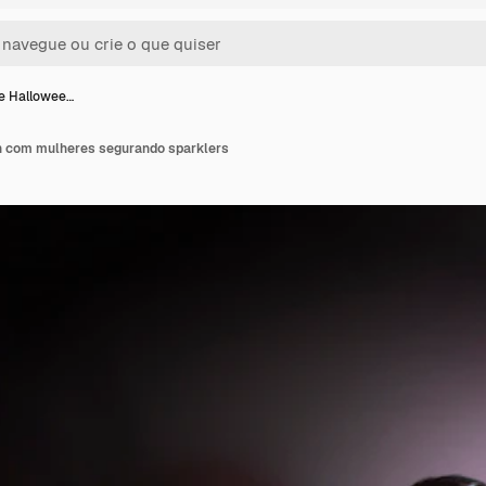
e Hallowee…
n com mulheres segurando sparklers