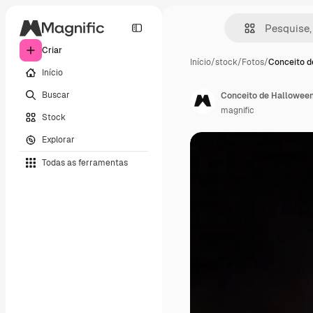
Criar
Início
/
stock
/
Fotos
/
Conceito d
Início
Buscar
Conceito de Hallowee
magnific
Stock
Explorar
Todas as ferramentas