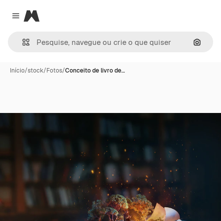
Magnific
Close menu
Pesqui
Início
/
stock
/
Fotos
/
Conceito de livro de…