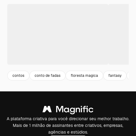
contos
conto de fadas
floresta magica
fantasy
ma
A plataforma criativa para você direcionar seu melhor trabalho.
Mais de 1 milhão de assinantes entre criativos, empresas,
agências e estúdios.