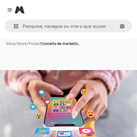
Magnific
Close menu
Pesqui
Início
/
stock
/
Fotos
/
Conceito de marketin…