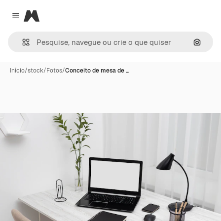
Magnific
Close menu
Pesqui
Início
/
stock
/
Fotos
/
Conceito de mesa de …