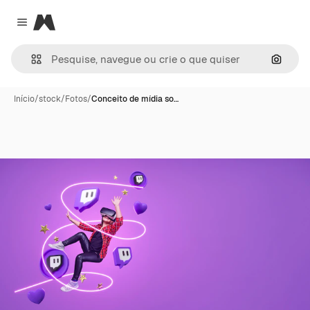
Magnific
Close menu
Pesqui
Início
/
stock
/
Fotos
/
Conceito de mídia so…