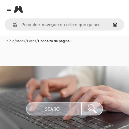
Magnific
Close menu
Pesqui
Início
/
stock
/
Fotos
/
Conceito de página i…