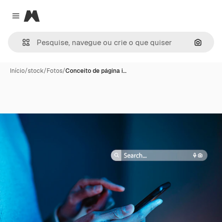
Magnific
Close menu
Pesqui
Início
/
stock
/
Fotos
/
Conceito de página i…