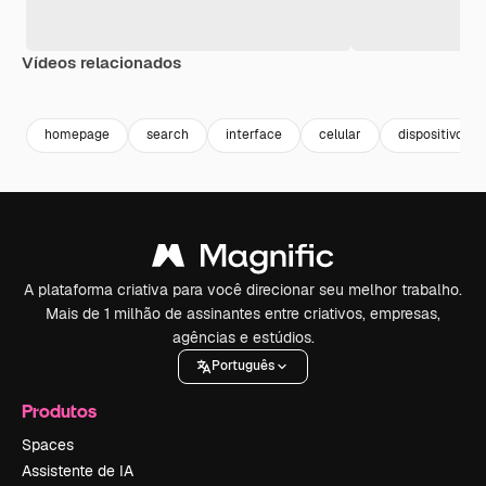
Vídeos relacionados
Premium
Premium
Premium
Premium
Gerado por 
homepage
search
interface
celular
dispositivos
A plataforma criativa para você direcionar seu melhor trabalho.
Mais de 1 milhão de assinantes entre criativos, empresas,
agências e estúdios.
Português
Produtos
Spaces
Assistente de IA