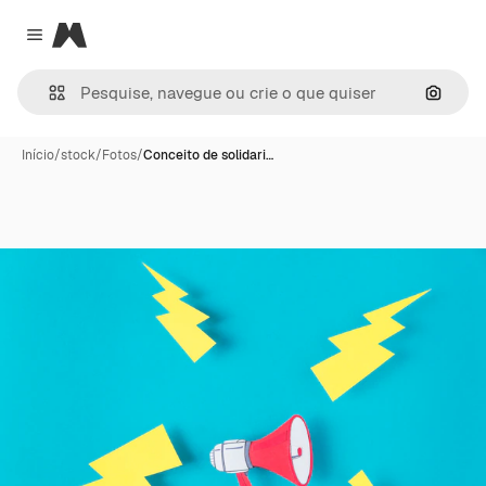
Magnific
Close menu
Pesqui
Início
/
stock
/
Fotos
/
Conceito de solidari…