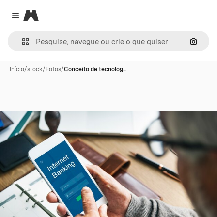
Magnific
Close menu
Pesqui
Início
/
stock
/
Fotos
/
Conceito de tecnolog…