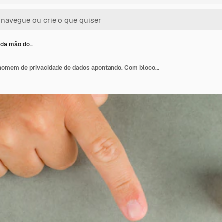
 da mão do…
Conceitual da mão do homem de privacidade de dados apontando. Com blocos de madeira, ícone de configurações de papel.