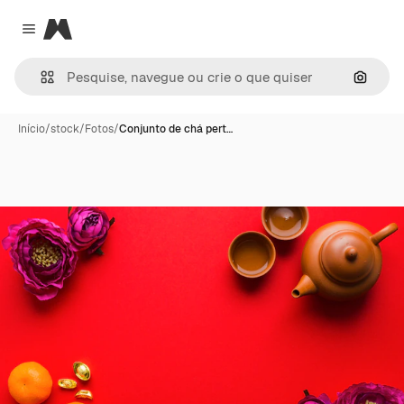
Magnific
Close menu
Pesqui
Início
/
stock
/
Fotos
/
Conjunto de chá pert…