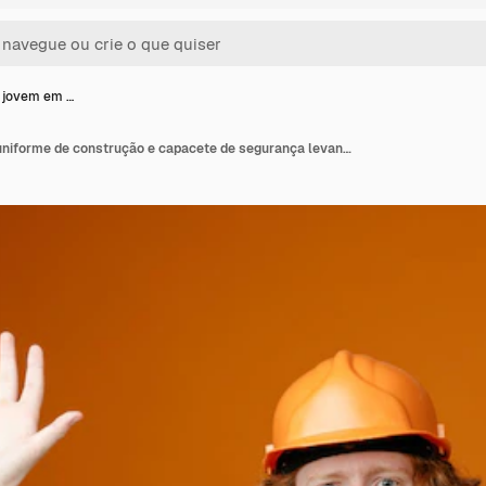
 jovem em …
Construtor jovem em uniforme de construção e capacete de segurança levantando os braços em rendição parecendo confuso em pé sobre fundo laranja