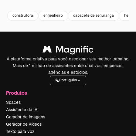
Premium
Premium
Premium
Premium
Gerado por 
construtora
engenheiro
capacete de segurança
helme
A plataforma criativa para você direcionar seu melhor trabalho.
Mais de 1 milhão de assinantes entre criativos, empresas,
agências e estúdios.
Português
Produtos
Spaces
Assistente de IA
Gerador de imagens
Gerador de vídeos
Texto para voz