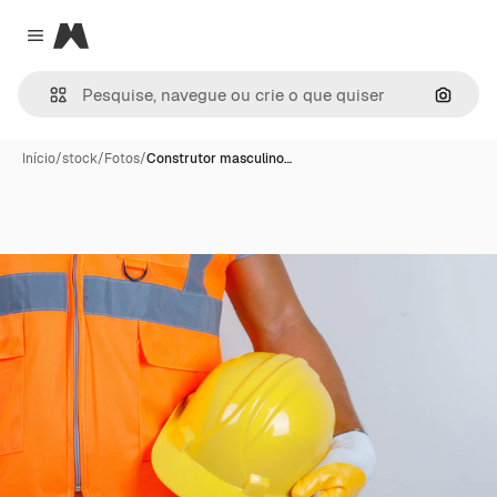
Magnific
Close menu
Pesqui
Início
/
stock
/
Fotos
/
Construtor masculino…