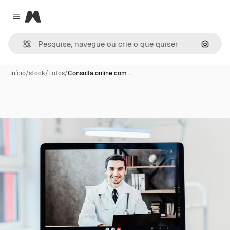
Magnific
Close menu
Pesqui
Início
/
stock
/
Fotos
/
Consulta online com …