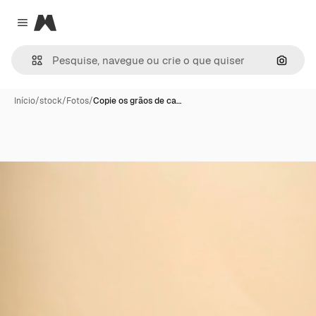
Magnific
Close menu
Pesqui
Início
/
stock
/
Fotos
/
Copie os grãos de ca…