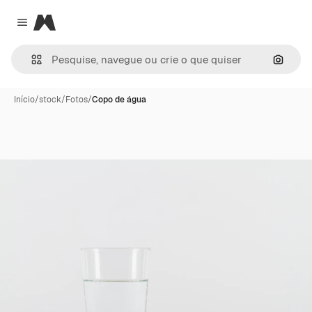
Magnific
Close menu
Pesqui
Início
/
stock
/
Fotos
/
Copo de água