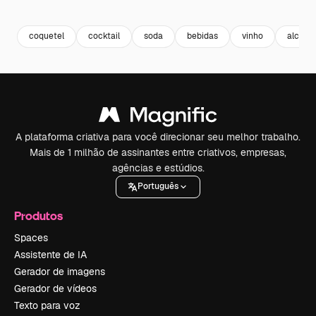
Premium
Premium
Gerado por IA
Premium
Premium
coquetel
cocktail
soda
bebidas
vinho
alcool
A plataforma criativa para você direcionar seu melhor trabalho.
Mais de 1 milhão de assinantes entre criativos, empresas,
agências e estúdios.
Português
Produtos
Spaces
Assistente de IA
Gerador de imagens
Gerador de vídeos
Texto para voz