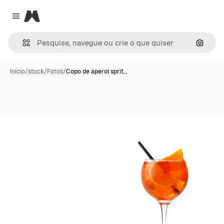
Magnific
Close menu
Pesqui
Início
/
stock
/
Fotos
/
Copo de aperol sprit…